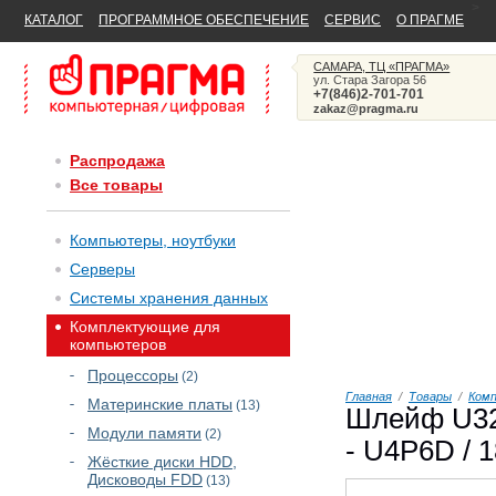
>
КАТАЛОГ
ПРОГРАММНОЕ ОБЕСПЕЧЕНИЕ
СЕРВИС
О ПРАГМЕ
САМАРА, ТЦ «ПРАГМА»
ул. Стара Загора 56
+7(846)2-701-701
zakaz@pragma.ru
Распродажа
Все товары
Компьютеры, ноутбуки
Серверы
Системы хранения данных
Комплектующие для
компьютеров
Процессоры
(2)
Главная
/
Товары
/
Ком
Материнские платы
(13)
Шлейф U320
Модули памяти
(2)
- U4P6D / 
Жёсткие диски HDD,
Дисководы FDD
(13)