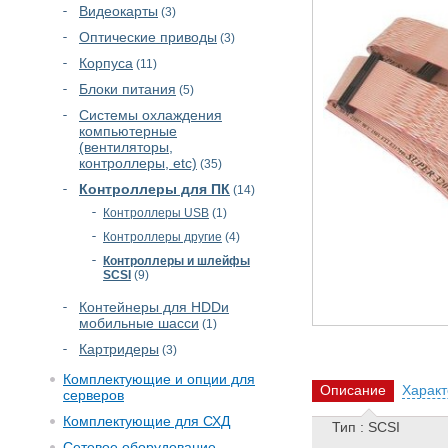
Видеокарты
(3)
Оптические приводы
(3)
Корпуса
(11)
Блоки питания
(5)
Cистемы охлаждения
компьютерные
(вентиляторы,
контроллеры, etc)
(35)
Контроллеры для ПК
(14)
Контроллеры USB
(1)
Контроллеры другие
(4)
Контроллеры и шлейфы
SCSI
(9)
Контейнеры для HDDи
мобильные шасси
(1)
Картридеры
(3)
Комплектующие и опции для
Описание
Характ
серверов
Комплектующие для СХД
Тип : SCSI
Сетевое оборудование