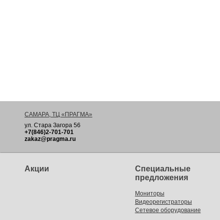
САМАРА, ТЦ «ПРАГМА»
ул. Стара Загора 56
+7(846)2-701-701
zakaz@pragma.ru
Акции
Специальные
предложения
Мониторы
Видеорегистраторы
Сетевое оборудование