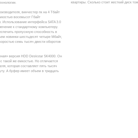
квартиры. Сколько стоит жесткий диск то
ехнологии.
изводителя, винчестер пк на 4 Тбайт
емкостью восемьсот Гбайт
. Использование интерфейса SATA 3.0
лючение к стандартному компьютеру.
еспечить пропускную способность в
ъем новинки шестьдесят четыре Мбайт,
коростью семь тысяч двести оборотов
еная» версия HDD Deskstar 5K4000. Он
 с такой же емкостью. Но отличается
ля, которая составляет пять тысяч
уту. А буфер имеет объем в тридцать