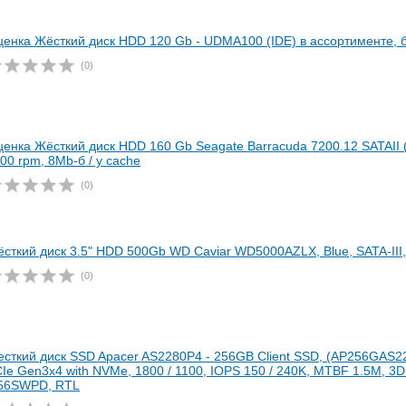
ценка Жёсткий диск HDD 120 Gb - UDMA100 (IDE) в ассортименте, б 
(0)
ценка Жёсткий диск HDD 160 Gb Seagate Barracuda 7200.12 SATAII
00 rpm, 8Mb-б / у cache
(0)
сткий диск 3.5" HDD 500Gb WD Caviar WD5000AZLX, Blue, SATA-III
(0)
сткий диск SSD Apacer AS2280P4 - 256GB Client SSD, (AP256GAS2
Ie Gen3x4 with NVMe, 1800 / 1100, IOPS 150 / 240K, MTBF 1.5M, 3
56SWPD, RTL