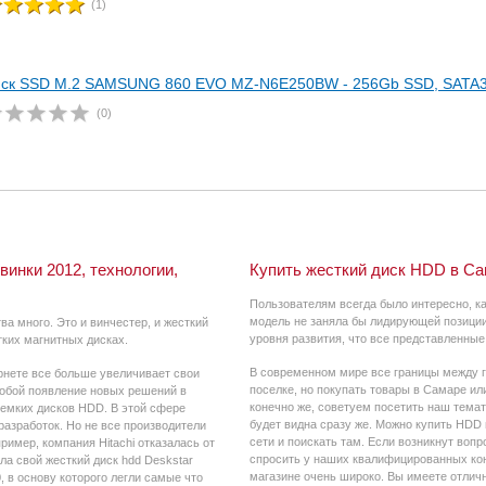
(1)
ск SSD M.2 SAMSUNG 860 EVO MZ-N6E250BW - 256Gb SSD, SATA
(0)
винки 2012, технологии,
Купить жесткий диск HDD в Са
Пользователям всегда было интересно, ка
модель не заняла бы лидирующей позиции 
ва много. Это и винчестер, и жесткий
уровня развития, что все представленны
тких магнитных дисках.
В современном мире все границы между г
рнете все больше увеличивает свои
поселке, но покупать товары в Самаре ил
собой появление новых решений в
конечно же, советуем посетить наш темат
оемких дисков HDD. В этой сфере
будет видна сразу же. Можно купить HDD
разработок. Но не все производители
сети и поискать там. Если возникнут воп
ример, компания Hitachi отказалась от
спросить у наших квалифицированных ко
ла свой жесткий диск hdd Deskstar
магазине очень широко. Вы имеете отлич
в основу которого легли самые что