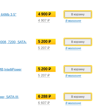
4 900
P
 64Mb 3.5"
УБ.
4 907
P
В магазине
УБ.
5 200
P
008, 7200, SATA-
УБ.
5 207
P
В магазине
УБ.
5 200
P
,IntelliPower
УБ.
5 207
P
В магазине
УБ.
6 288
P
r, SATA-III,
УБ.
6 607
P
В магазине