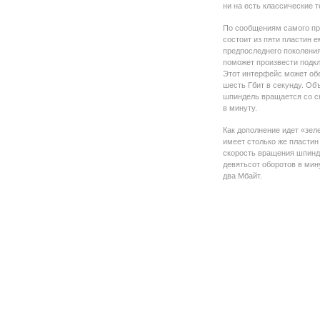
ни на есть классические т
По сообщениям самого про
состоит из пяти пластин 
предпоследнего поколения
поможет произвести подк
Этот интерфейс может об
шесть Гбит в секунду. Об
шпиндель вращается со с
в минуту.
Как дополнение идет «зел
имеет столько же пластин
скорость вращения шпинде
девятьсот оборотов в мин
два Мбайт.