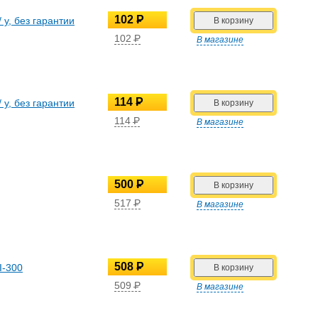
102
P
 у, без гарантии
УБ.
102
P
В магазине
УБ.
114
P
 у, без гарантии
УБ.
114
P
В магазине
УБ.
500
P
УБ.
517
P
В магазине
УБ.
508
P
I-300
УБ.
509
P
В магазине
УБ.