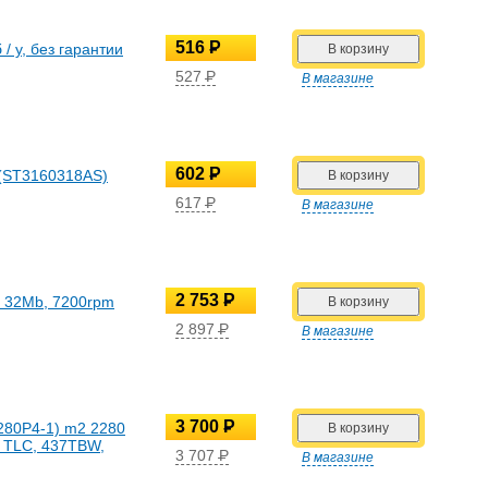
516
P
/ у, без гарантии
УБ.
527
P
В магазине
УБ.
602
P
 (ST3160318AS)
УБ.
617
P
В магазине
УБ.
2 753
P
, 32Mb, 7200rpm
УБ.
2 897
P
В магазине
УБ.
3 700
P
280P4-1) m2 2280
D TLC, 437TBW,
УБ.
3 707
P
В магазине
УБ.