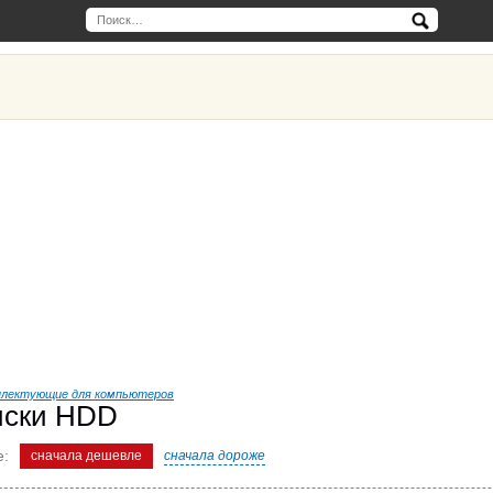
плектующие для компьютеров
иски HDD
е:
сначала дешевле
сначала дороже