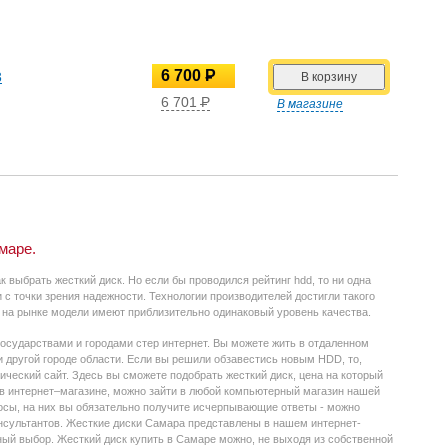
УБ.
6 700
P
3
УБ.
6 701
P
В магазине
УБ.
маре.
к выбрать жесткий диск. Но если бы проводился рейтинг hdd, то ни одна
с точки зрения надежности. Технологии производителей достигли такого
е на рынке модели имеют приблизительно одинаковый уровень качества.
осударствами и городами стер интернет. Вы можете жить в отдаленном
и другой городе области. Если вы решили обзавестись новым HDD, то,
ический сайт. Здесь вы сможете подобрать жесткий диск, цена на который
 в интернет–магазине, можно зайти в любой компьютерный магазин нашей
росы, на них вы обязательно получите исчерпывающие ответы - можно
нсультантов. Жесткие диски Самара представлены в нашем интернет-
ный выбор. Жесткий диск купить в Самаре можно, не выходя из собственной