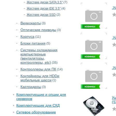
Жесткие диски SATA 3.5"
(7)
.У
Жесткие диски IDE 3.5"
(4)
Жесткие диски SSD
(2)
Видеокарты
(3)
Оптические приводы
(3)
Корпуса
(11)
.У
Блоки питания
(5)
Cистемы охлаждения
компьютерные
(вентиляторы,
контроллеры, etc)
(35)
.У
Контроллеры для ПК
(14)
Контейнеры для HDDи
мобильные шасси
(1)
Картридеры
(3)
Комплектующие и опции для
Уц
серверов
(S
Комплектующие для СХД
Сетевое оборудование