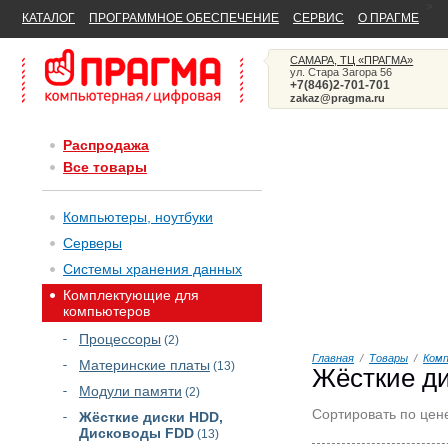
>
КАТАЛОГ
ПРОГРАММНОЕ ОБЕСПЕЧЕНИЕ
СЕРВИС
О ПРАГМЕ
САМАРА, ТЦ «ПРАГМА»
ул. Стара Загора 56
+7(846)2-701-701
zakaz@pragma.ru
Распродажа
Все товары
Компьютеры, ноутбуки
Серверы
Системы хранения данных
Комплектующие для
компьютеров
Процессоры
(2)
Главная
/
Товары
/
Ком
Материнские платы
(13)
Жёсткие д
Модули памяти
(2)
Сортировать по цен
Жёсткие диски HDD,
Дисководы FDD
(13)