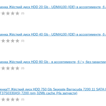
ценка Жёсткий диск HDD 20 Gb - UDMA100 (IDE) в ассортименте, б /
(0)
ценка Жёсткий диск HDD 40 Gb - UDMA100 (IDE) в ассортименте, б /
(0)
ценка Жёсткий диск HDD 80 Gb - в ассортименте, б / у, без гарантии
(0)
енка!!! Жёсткий диск HDD 750 Gb Seagate Barracuda 7200.11 SATA I
T3750330AS) 7200 rpm,32Mb cache (На запчасти)
(0)