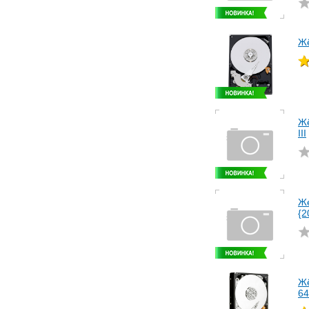
Жё
Жё
III
Же
{2
Жё
6