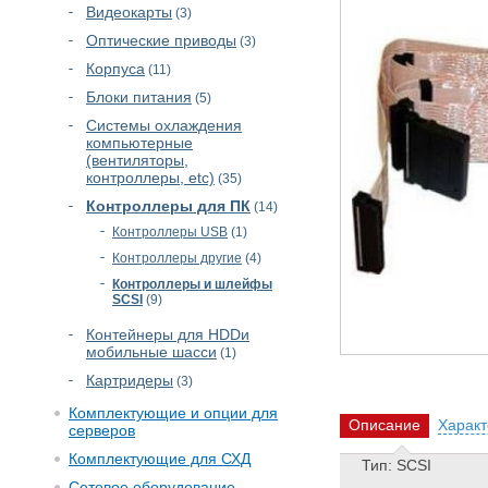
Видеокарты
(3)
Оптические приводы
(3)
Корпуса
(11)
Блоки питания
(5)
Cистемы охлаждения
компьютерные
(вентиляторы,
контроллеры, etc)
(35)
Контроллеры для ПК
(14)
Контроллеры USB
(1)
Контроллеры другие
(4)
Контроллеры и шлейфы
SCSI
(9)
Контейнеры для HDDи
мобильные шасси
(1)
Картридеры
(3)
Комплектующие и опции для
Описание
Характ
серверов
Комплектующие для СХД
Тип: SCSI
Сетевое оборудование