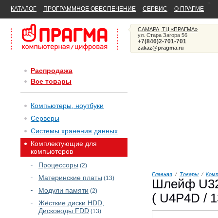
>
КАТАЛОГ
ПРОГРАММНОЕ ОБЕСПЕЧЕНИЕ
СЕРВИС
О ПРАГМЕ
САМАРА, ТЦ «ПРАГМА»
ул. Стара Загора 56
+7(846)2-701-701
zakaz@pragma.ru
Распродажа
Все товары
Компьютеры, ноутбуки
Серверы
Системы хранения данных
Комплектующие для
компьютеров
Процессоры
(2)
Главная
/
Товары
/
Ком
Материнские платы
(13)
Шлейф U320
Модули памяти
(2)
( U4P4D / 
Жёсткие диски HDD,
Дисководы FDD
(13)