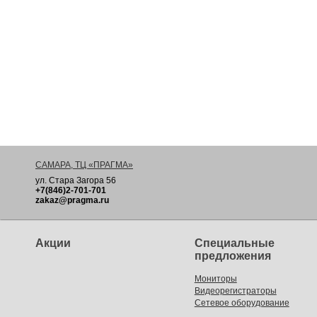
САМАРА, ТЦ «ПРАГМА»
ул. Стара Загора 56
+7(846)2-701-701
zakaz@pragma.ru
Акции
Специальные
предложения
Мониторы
Видеорегистраторы
Сетевое оборудование