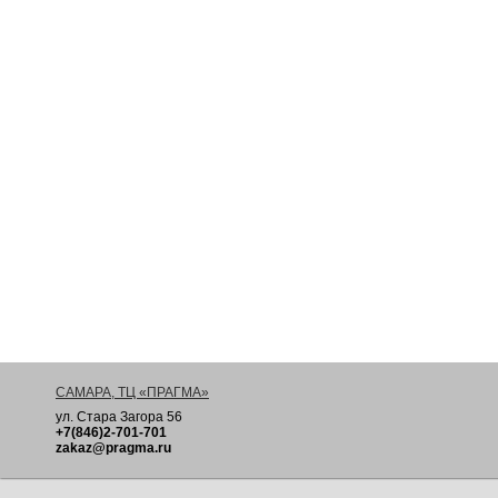
САМАРА, ТЦ «ПРАГМА»
ул. Стара Загора 56
+7(846)2-701-701
zakaz@pragma.ru