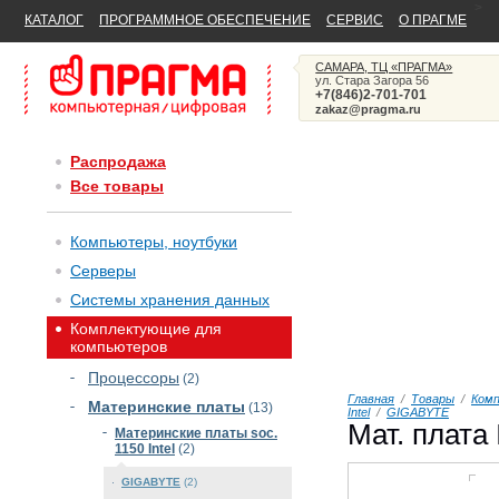
>
КАТАЛОГ
ПРОГРАММНОЕ ОБЕСПЕЧЕНИЕ
СЕРВИС
О ПРАГМЕ
САМАРА, ТЦ «ПРАГМА»
ул. Стара Загора 56
+7(846)2-701-701
zakaz@pragma.ru
Распродажа
Все товары
Компьютеры, ноутбуки
Серверы
Системы хранения данных
Комплектующие для
компьютеров
Процессоры
(2)
Главная
/
Товары
/
Ком
Материнские платы
(13)
Intel
/
GIGABYTE
Мат. плата 
Материнские платы soc.
1150 Intel
(2)
GIGABYTE
(2)