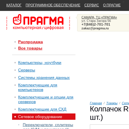
>
КАТАЛОГ
ПРОГРАММНОЕ ОБЕСПЕЧЕНИЕ
СЕРВИС
О ПРАГМЕ
САМАРА, ТЦ «ПРАГМА»
ул. Стара Загора 56
+7(846)2-701-701
zakaz@pragma.ru
Распродажа
Все товары
Компьютеры, ноутбуки
Серверы
Системы хранения данных
Комплектующие для
компьютеров
Комплектующие и опции для
серверов
Главная
/
Товары
/
Сете
Колпачок 
Комплектующие для СХД
шт.)
Сетевое оборудование
Переключатели, сплитеры