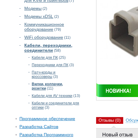
для KVM и принтеров
(7)
Модемы
(2)
Модемы xDSL
(2)
Коммуникационное
оборудование
(79)
WiFi оборудование
(11)
Кабели, переходники,
соединители
(58)
Кабели для ПК
(25)
Переходники для ПК
(3)
Патч-корды и
кроссоверы
(3)
Вилки, колпачки,
розетки
(11)
Кабели для AV техники
(13)
Кабели и соединители для
оптики
(3)
Программное обеспечение
Отзывы
(0)
Обсу
Разработка Сайтов
Разработка Программного
Новый отзыв