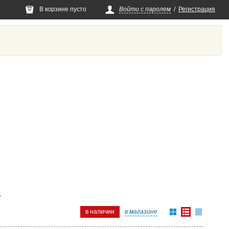
В корзине пусто
Войти с паролем
/
Регистрация
в
в наличии
в магазине