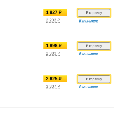
1 827
P
УБ.
2 293
P
В магазине
УБ.
1 898
P
УБ.
2 383
P
В магазине
УБ.
2 625
P
УБ.
3 307
P
В магазине
УБ.