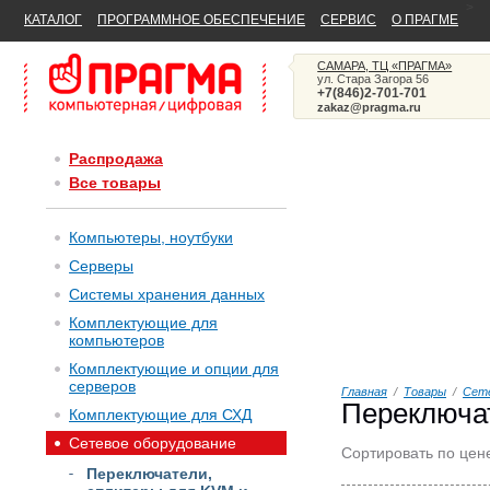
>
КАТАЛОГ
ПРОГРАММНОЕ ОБЕСПЕЧЕНИЕ
СЕРВИС
О ПРАГМЕ
САМАРА, ТЦ «ПРАГМА»
ул. Стара Загора 56
+7(846)2-701-701
zakaz@pragma.ru
Распродажа
Все товары
Компьютеры, ноутбуки
Серверы
Системы хранения данных
Комплектующие для
компьютеров
Комплектующие и опции для
серверов
Главная
/
Товары
/
Сете
Переключа
Комплектующие для СХД
Сетевое оборудование
Сортировать по цен
Переключатели,