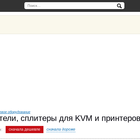
вое оборудование
тели, сплитеры для KVM и принтеро
е:
сначала дешевле
сначала дороже