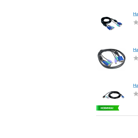
На
На
На