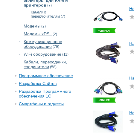
сплитеры для KVM и
принтеров
(7)
На
Кабели к
переключателям
(7)
Модемы
(2)
Модемы xDSL
(2)
Коммуникационное
На
оборудование
(79)
WiFi оборудование
(11)
Кабели, переходники,
соединители
(58)
Программное обеспечение
На
Разработка Сайтов
Разработка Программного
обеспечения 1С
Смартфоны и гаджеты
На