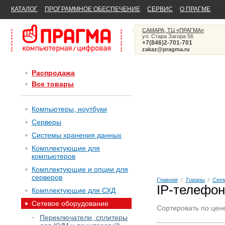
>
КАТАЛОГ
ПРОГРАММНОЕ ОБЕСПЕЧЕНИЕ
СЕРВИС
О ПРАГМЕ
САМАРА, ТЦ «ПРАГМА»
ул. Стара Загора 56
+7(846)2-701-701
zakaz@pragma.ru
Распродажа
Все товары
Компьютеры, ноутбуки
Серверы
Системы хранения данных
Комплектующие для
компьютеров
Комплектующие и опции для
серверов
Главная
/
Товары
/
Сете
IP-телефо
Комплектующие для СХД
Сетевое оборудование
Сортировать по цен
Переключатели, сплитеры