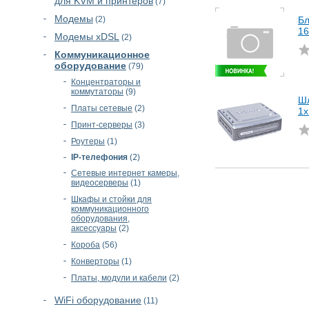
для KVM и принтеров
(7)
Модемы
(2)
Бл
1
Модемы xDSL
(2)
Коммуникационное
оборудование
(79)
Концентраторы и
коммутаторы
(9)
Шл
Платы сетевые
(2)
1х
Принт-серверы
(3)
Роутеры
(1)
IP-телефония
(
2
)
Сетевые интернет камеры,
видеосерверы
(1)
Шкафы и стойки для
коммуникационного
оборудования,
аксессуары
(2)
Короба
(56)
Конверторы
(1)
Платы, модули и кабели
(2)
WiFi оборудование
(11)