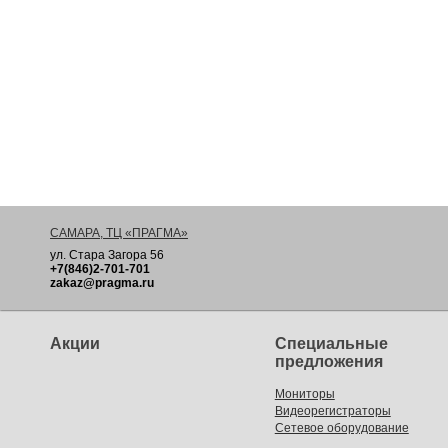
САМАРА, ТЦ «ПРАГМА»
ул. Стара Загора 56
+7(846)2-701-701
zakaz@pragma.ru
Акции
Специальные
предложения
Мониторы
Видеорегистраторы
Сетевое оборудование